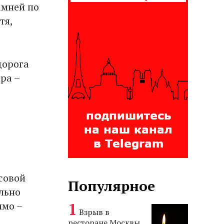
амней по
тя,
дорога
ра –
асовой
Популярное
ильно
имо –
Взрыв в
ресторане Москвы