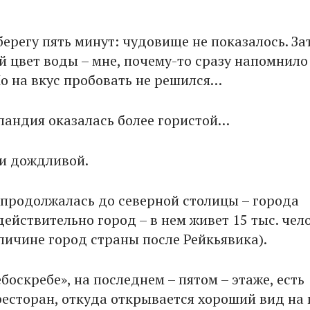
берегу пять минут: чудовище не показалось. За
й цвет воды – мне, почему-то сразу напомнило
Но на вкус пробовать не решился…
ландия оказалась более гористой…
и дождливой.
 продолжалась до северной столицы – города
 действительно город – в нем живет 15 тыс. чел
еличине город страны после Рейкьявика).
боскребе», на последнем – пятом – этаже, есть
есторан, откуда открывается хороший вид на 