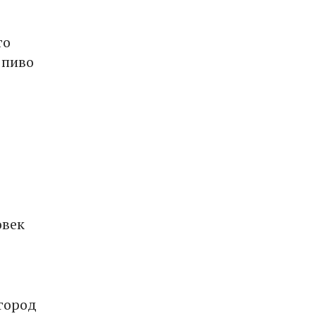
то
 пиво
овек
город