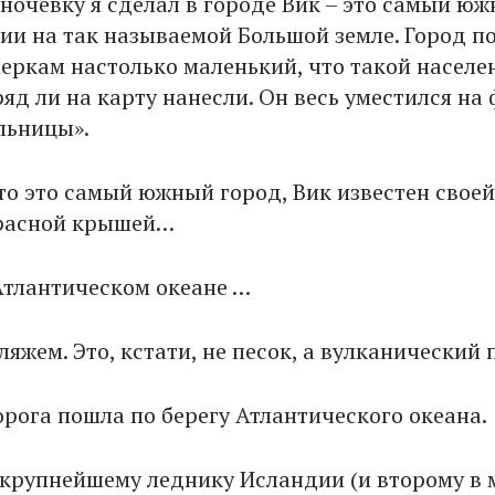
ночевку я сделал в городе Вик – это самый ю
ии на так называемой Большой земле. Город п
еркам настолько маленький, что такой насел
яд ли на карту нанесли. Он весь уместился на
льницы».
что это самый южный город, Вик известен своей
красной крышей…
Атлантическом океане …
яжем. Это, кстати, не песок, а вулканический 
орога пошла по берегу Атлантического океана.
крупнейшему леднику Исландии (и второму в 