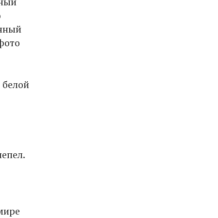
жный
о
енный
 фото
 белой
пепел.
мире