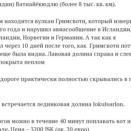
дии) Ватнайёкюдлю (более 8 тыс. кв. км).
м находится вулкан Гримсвотн, который изверг
ого года и нарушил авиасообщение в Исландии
андии, Норвегии и Германии. А так как я
 через 10 дней после того, как Гримсвотн поту
 еще была видна. Лавовая долина справа и сле
покрыта пеплом
дороге практически полностью скрывались в 
 встречается ледниковая долина Jokulsarlon.
ргов можно в течение 40 минут поплавать вот н
де. Цена – 3200 ISK (ок. 20 евро)