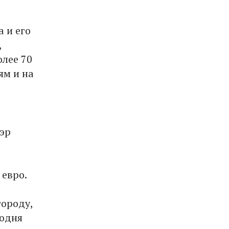
 и его
,
олее 70
ям и на
эр
 евро.
городу,
годня