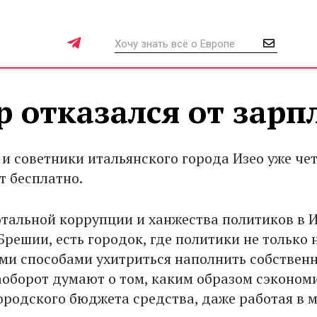
 отказался от зарп
 и советники итальянского города Изео уже че
т бесплатно.
отальной коррупции и ханжества политиков в 
решии, есть городок, где политики не только 
ми способами ухитриться наполнить собствен
аоборот думают о том, каким образом сэконом
ородского бюджета средства, даже работая в м