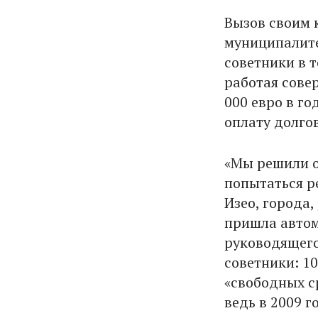
Вызов своим 
муниципалитет
советники в 
работая сове
000 евро в г
оплату долго
«Мы решили о
попытаться р
Изео, города,
пришла автом
руководящего 
советники: 10
«свободных с
ведь в 2009 г