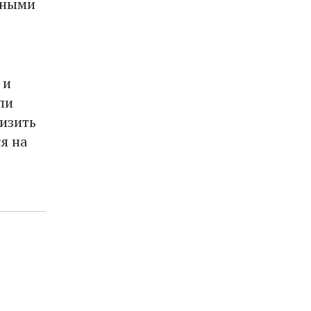
нными
 и
ли
низить
я на