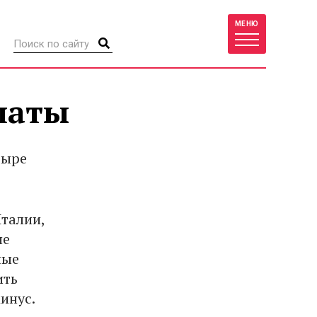
МЕНЮ
латы
тыре
Италии,
не
ные
ить
инус.