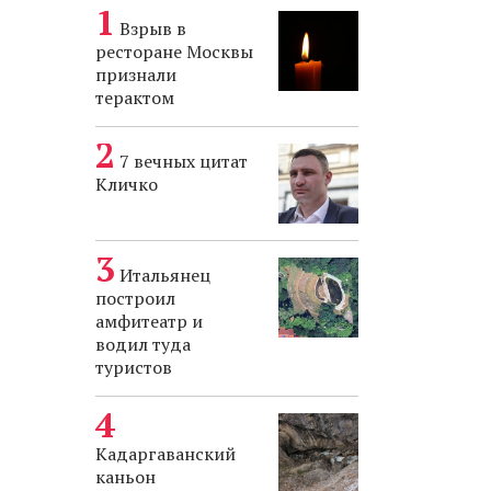
Взрыв в
ресторане Москвы
признали
терактом
7 вечных цитат
Кличко
Итальянец
построил
амфитеатр и
водил туда
туристов
Кадаргаванский
каньон