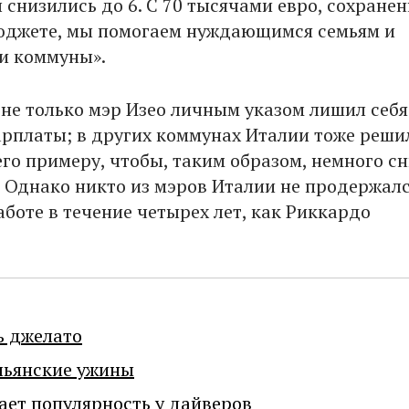
 снизились до 6. С 70 тысячaми евро, сохране
юджете, мы помогаем нуждающимся семьям и
и коммуны».
 не только мэр Изео личным указом лишил себя
арплаты; в других коммунах Италии тоже реши
его примеру, чтобы, таким образом, немного с
. Однако никто из мэров Италии не продержалс
боте в течение четырех лет, как Риккардо
ь джелато
льянские ужины
ает популярность у дайверов