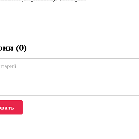
ии (
0
)
вать