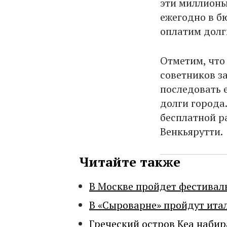
эти миллионы
ежегодно в б
оплатим долг
Отметим, что
советников з
последовать 
долги города
бесплатной ра
Венкьярутти.
Читайте также
В Москве пройдет фестивал
В «Сыроварне» пройдут ита
Греческий остров Кеа набир