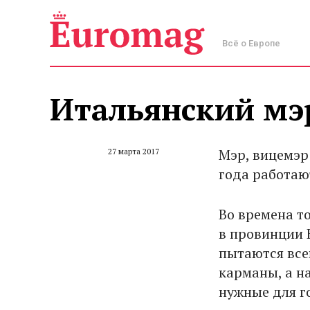
Всё о Европе
Итальянский мэр
Мэр, вицемэр
27 марта 2017
года работаю
Во времена т
в провинции Б
пытаются все
карманы, а н
нужные для г