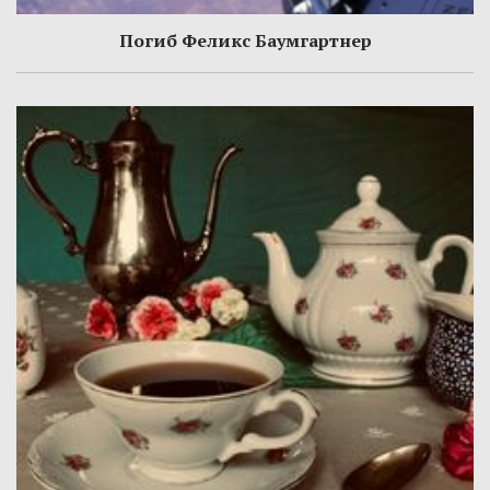
Погиб Феликс Баумгартнер