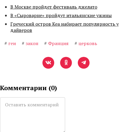
В Москве пройдет фестиваль джелато
В «Сыроварне» пройдут итальянские ужины
Греческий остров Кеа набирает популярность у
дайверов
#
геи
#
закон
#
Франция
#
церковь
Комментарии (
0
)