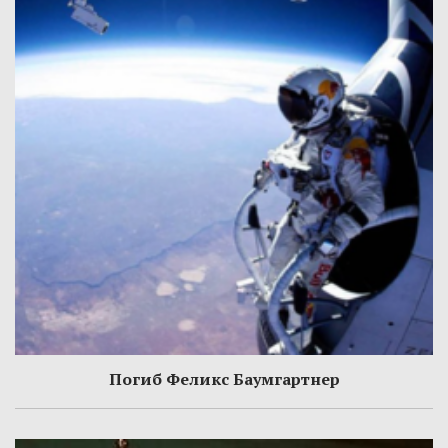
Погиб Феликс Баумгартнер