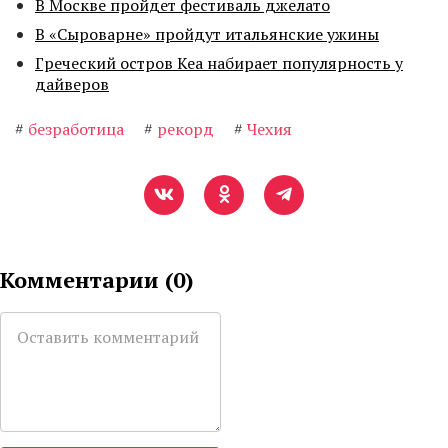
В Москве пройдет фестиваль джелато
В «Сыроварне» пройдут итальянские ужины
Греческий остров Кеа набирает популярность у
дайверов
#
безработица
#
рекорд
#
Чехия
Комментарии (
0
)