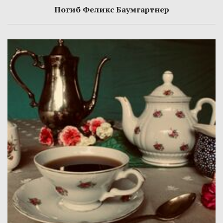
Погиб Феликс Баумгартнер