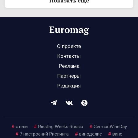
Показать ещё
О проекте
Контакты
Реклама
Партнеры
Редакция
#
отели
#
Riesling Weeks Russia
#
GermanWineDay
#
7 настроений Рислинга
#
виноделие
#
вино