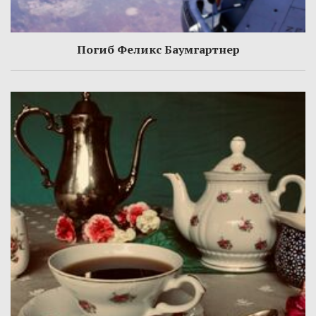
Погиб Феликс Баумгартнер