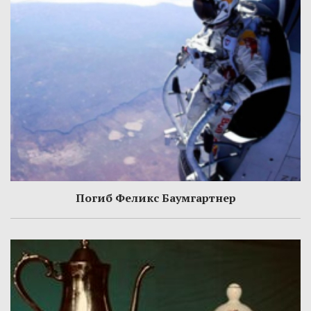
Погиб Феликс Баумгартнер