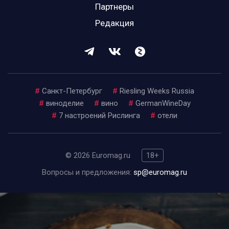
Партнеры
Редакция
#
Санкт-Петербург
#
Riesling Weeks Russia
#
виноделие
#
вино
#
GermanWineDay
#
7 настроений Рислинга
#
отели
© 2026 Euromag.ru
18+
Вопросы и предложения:
sp@euromag.ru