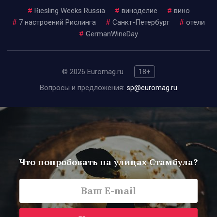
#
Riesling Weeks Russia
#
виноделие
#
вино
#
7 настроений Рислинга
#
Санкт-Петербург
#
отели
#
GermanWineDay
© 2026 Euromag.ru
18+
Вопросы и предложения:
sp@euromag.ru
Что попробовать на улицах Стамбула?