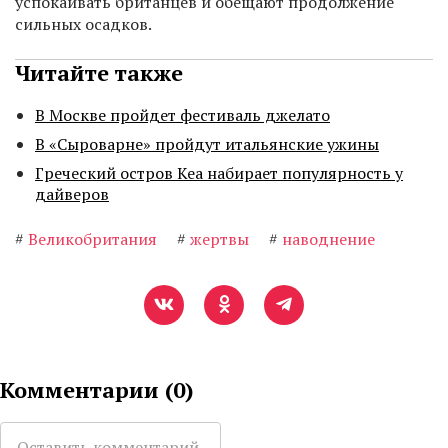
успокаивать британцев и обещают продолжение
сильных осадков.
Читайте также
В Москве пройдет фестиваль джелато
В «Сыроварне» пройдут итальянские ужины
Греческий остров Кеа набирает популярность у
дайверов
#
Великобритания
#
жертвы
#
наводнение
Комментарии (
0
)