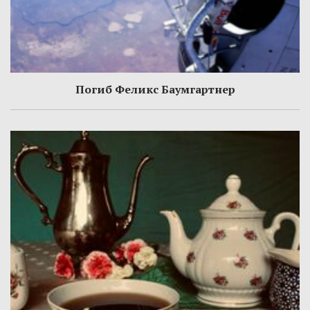
Погиб Феликс Баумгартнер