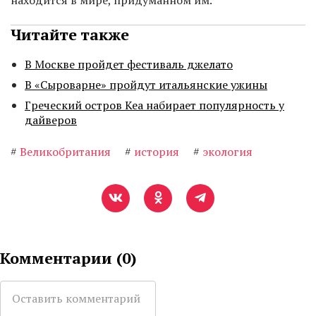
находится в мире, придуманном им.
Читайте также
В Москве пройдет фестиваль джелато
В «Сыроварне» пройдут итальянские ужины
Греческий остров Кеа набирает популярность у
дайверов
#
Великобритания
#
история
#
экология
Комментарии (
0
)