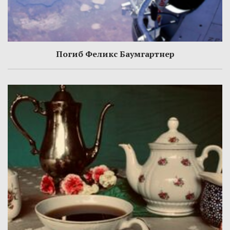
Погиб Феликс Баумгартнер