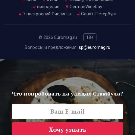
#
виноделие
#
GermanWineDay
#
7 настроений Рислинга
#
Санкт-Петербург
© 2026 Euromag.ru
18+
Вопросы и предложения:
sp@euromag.ru
Что попробовать на улицах Стамбула?
Хочу узнать