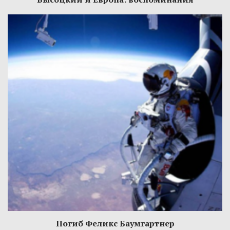
Погиб Феликс Баумгартнер