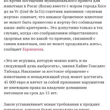
Во время посещения муниципального приюта для
животных в Росас (Rozas) вместе с мэром города Хосе
де ла Ус (José de la Uz) советник напомнил: «нулевая
жертва» означает, что никакое брошенное животное
не может быть принесено в жертву без соблюдения
каких-либо критериев». Это допустимо только в тех
случаях, когда «по соображениям общественного
здоровья или по какой-то причине, связанной с
самим животным, оно не может продолжать жить»,
сообщает
Espanarusa
.
«Это не игрушка, которую можно взять и на
следующий день выбросить», заявил Хайме Гонсалес
Табоада. Наказание за жестокое обращение с
животными и ненадлежащий уход может достигать
45 000 евро и влечет за собой признание нарушителя
не имеющим права на владение домашним
питомцем на срок до 15 лет.
Закон устанавливает новые требования к продаже
животных, которая будет проводиться через