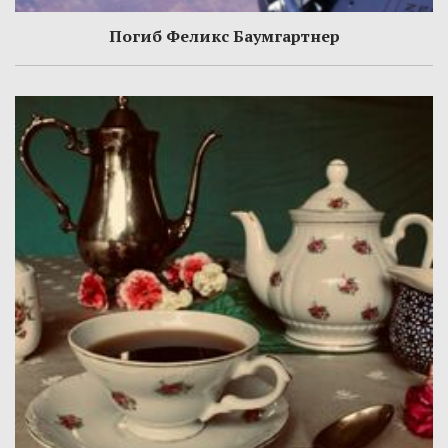
Погиб Феликс Баумгартнер