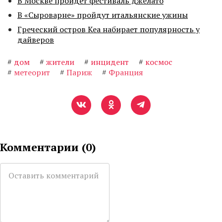
В Москве пройдет фестиваль джелато
В «Сыроварне» пройдут итальянские ужины
Греческий остров Кеа набирает популярность у
дайверов
#
дом
#
жители
#
инцидент
#
космос
#
метеорит
#
Париж
#
Франция
Комментарии (
0
)