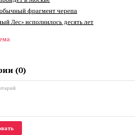
еобычный фрагмент черепа
ный Лес» исполнилось десять лет
ема
ии (
0
)
вать