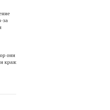
ение
з-за
я
пор они
 и краж