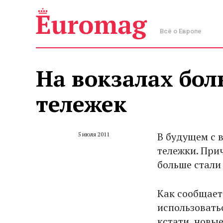
Всё о Европе
На вокзалах бол
тележек
В будущем с 
5 июля 2011
тележки. При
больше стали
Как сообщае
использоватьс
кстати, новые