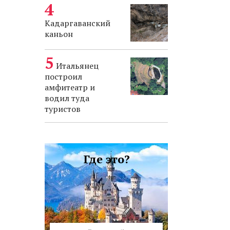
Кадаргаванский
каньон
Итальянец
построил
амфитеатр и
водил туда
туристов
Где это?