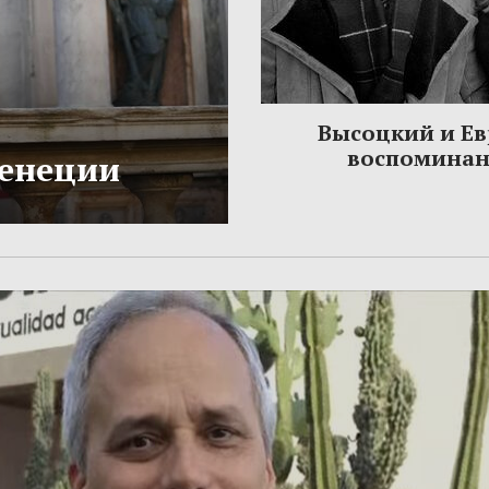
Высоцкий и Ев
воспомина
Венеции