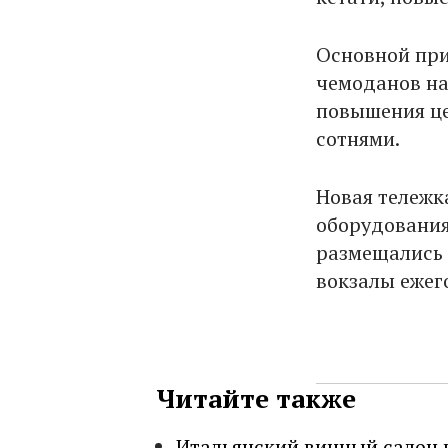
Основной при
чемоданов на
повышения це
сотнями.
Новая тележка
оборудования
размещались 
вокзалы ежег
Читайте также
Итальянский винный салон 