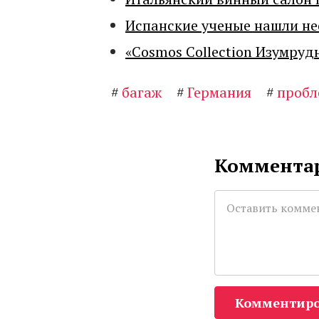
Испанские ученые нашли н
«Cosmos Collection Изумруд
#
багаж
#
Германия
#
пробл
Комментар
Комментиро