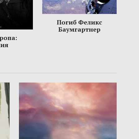
Погиб Феликс
Баумгартнер
ропа:
ния