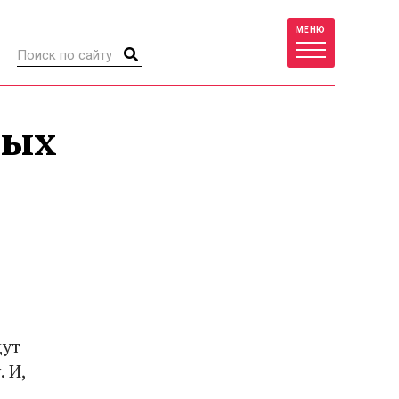
МЕНЮ
ных
дут
 И,