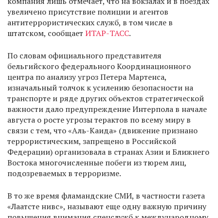
компания лишь отмечает, что на вокзалах и в поездах
увеличено присутствие полиции и агентов
антитеррористических служб, в том числе в
штатском, сообщает
ИТАР-ТАСС
.
По словам официального представителя
бельгийского федерального Координационного
центра по анализу угроз Петера Мартенса,
изначальный толчок к усилению безопасности на
транспорте и ряде других объектов стратегической
важности дало предупреждение Интерпола в начале
августа о росте угрозы терактов по всему миру в
связи с тем, что «Аль-Каида» (движение признано
террористическим, запрещено в Российской
Федерации) организовала в странах Азии и Ближнего
Востока многочисленные побеги из тюрем лиц,
подозреваемых в терроризме.
В то же время фламандские СМИ, в частности газета
«Лаатсте нивс», называют еще одну важную причину
повышения внимания спецслужб к международному