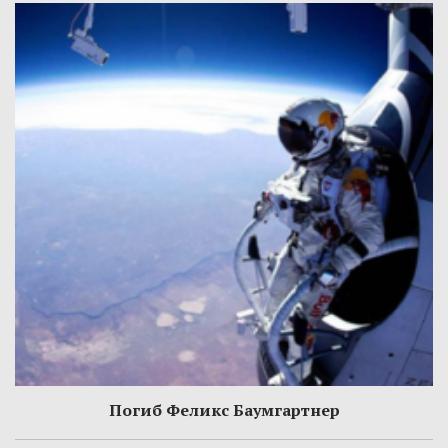
Погиб Феликс Баумгартнер