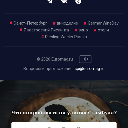
#
Санкт-Петербург
#
виноделие
#
GermanWineDay
#
7 настроений Рислинга
#
вино
#
отели
#
Riesling Weeks Russia
© 2026 Euromag.ru
18+
Вопросы и предложения:
sp@euromag.ru
Что попробовать на улицах Стамбула?