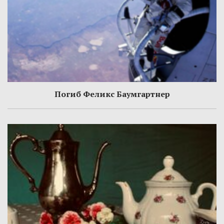
Погиб Феликс Баумгартнер