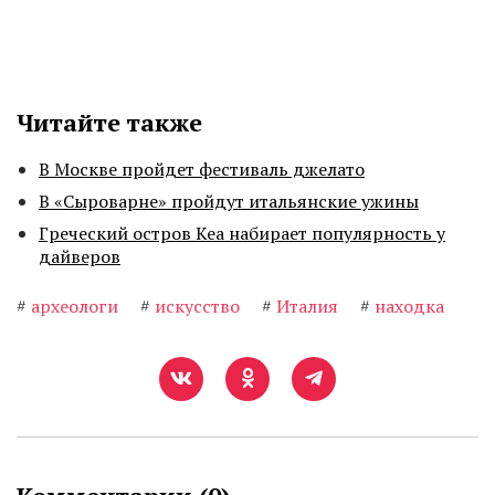
Читайте также
В Москве пройдет фестиваль джелато
В «Сыроварне» пройдут итальянские ужины
Греческий остров Кеа набирает популярность у
дайверов
#
археологи
#
искусство
#
Италия
#
находка