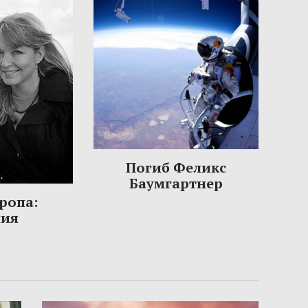
Погиб Феликс
Баумгартнер
ропа:
ния