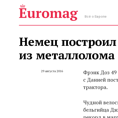
Всё о Европе
Немец построил
из металлолома 
Фрэнк Доз 49
29 августа 2016
с Данией пос
трактора.
Чудной велоси
бельгийца Дж
рекорд в март