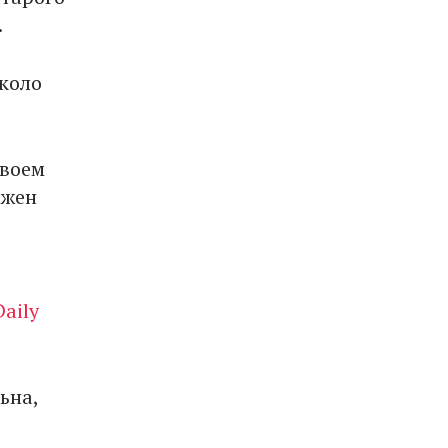
.
около
своем
лжен
Daily
ьна,