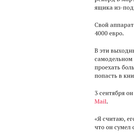
ящика из-под 
Свой аппарат
4000 евро.
В эти выходн
самодельном 
проехать бол
попасть в кни
3 сентября о
Mail
.
«Я считаю, ег
что он сумел 