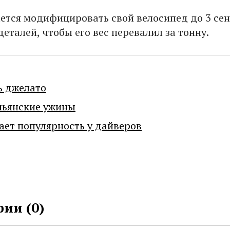
ется модифицировать свой велосипед до 3 сен
еталей, чтобы его вес перевалил за тонну.
ь джелато
льянские ужины
ает популярность у дайверов
ии (
0
)