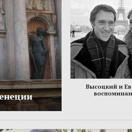
Высоцкий и Ев
воспомина
Венеции