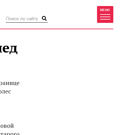
МЕНЮ
пед
границе
олес
ровой
старого