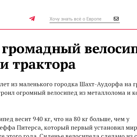
 громадный велоси
и трактора
 лет из маленького городка Шахт-Аудорфа на 
троил огромный велосипед из металлолома и к
пед весит 940 кг, что на 80 кг больше, чем у
еффа Питерса, который первый установил ми
е этого года. Сиденье велосипеда сделано из 