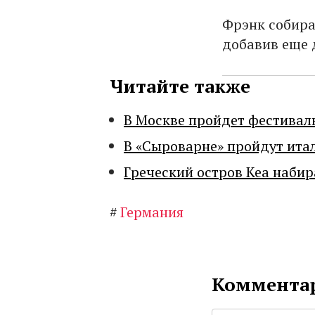
Фрэнк собира
добавив еще д
Читайте также
В Москве пройдет фестивал
В «Сыроварне» пройдут ита
Греческий остров Кеа набир
#
Германия
Комментар