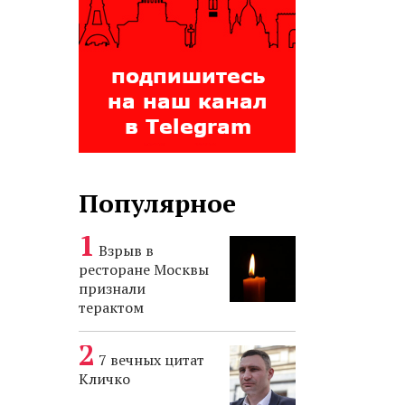
Популярное
Взрыв в
ресторане Москвы
признали
терактом
7 вечных цитат
Кличко