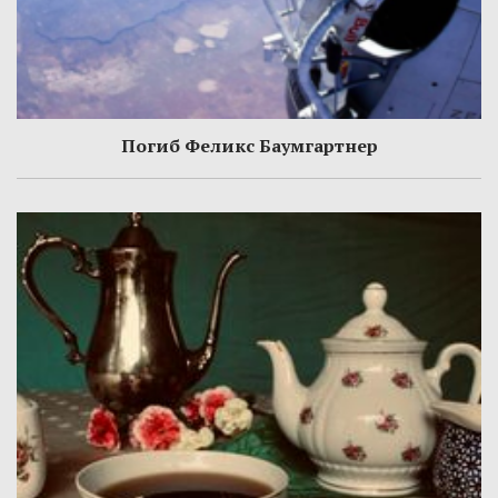
Погиб Феликс Баумгартнер