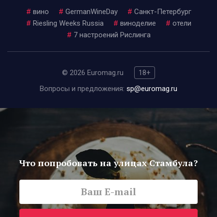
#
вино
#
GermanWineDay
#
Санкт-Петербург
#
Riesling Weeks Russia
#
виноделие
#
отели
#
7 настроений Рислинга
© 2026 Euromag.ru
18+
Вопросы и предложения:
sp@euromag.ru
Что попробовать на улицах Стамбула?