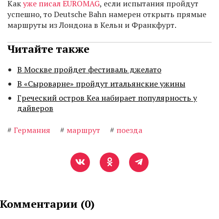
Как
уже писал EUROMAG
, если испытания пройдут
успешно, то Deutsche Bahn намерен открыть прямые
маршруты из Лондона в Кельн и Франкфурт.
Читайте также
В Москве пройдет фестиваль джелато
В «Сыроварне» пройдут итальянские ужины
Греческий остров Кеа набирает популярность у
дайверов
#
Германия
#
маршрут
#
поезда
Комментарии (
0
)