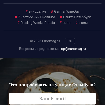
#
виноделие
#
GermanWineDay
#
7 настроений Рислинга
#
Санкт-Петербург
#
Riesling Weeks Russia
#
вино
#
отели
© 2026 Euromag.ru
18+
Вопросы и предложения:
sp@euromag.ru
Что попробовать на улицах Стамбула?