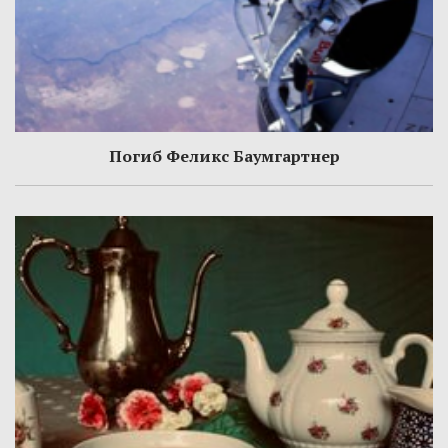
Погиб Феликс Баумгартнер