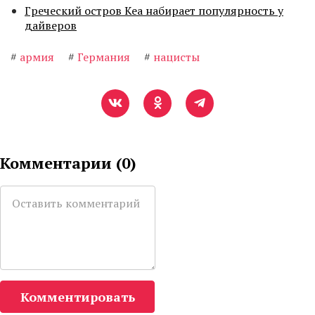
Греческий остров Кеа набирает популярность у
дайверов
#
армия
#
Германия
#
нацисты
Комментарии (
0
)
Комментировать