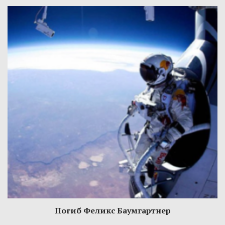
Погиб Феликс Баумгартнер