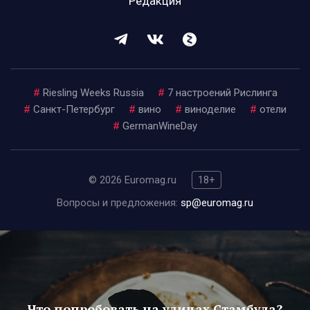
Редакция
#
Riesling Weeks Russia
#
7 настроений Рислинга
#
Санкт-Петербург
#
вино
#
виноделие
#
отели
#
GermanWineDay
© 2026 Euromag.ru
18+
Вопросы и предложения:
sp@euromag.ru
Что попробовать на улицах Стамбула?