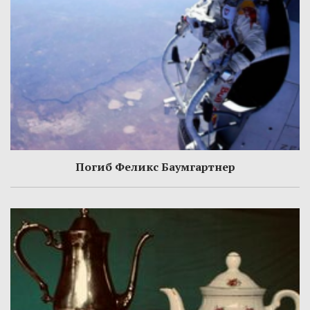
Погиб Феликс Баумгартнер