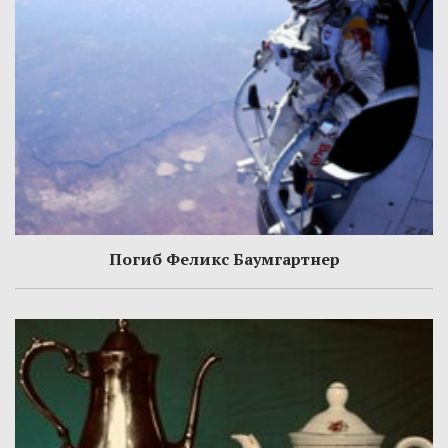
Погиб Феликс Баумгартнер