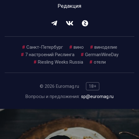
Редакция
#
Санкт-Петербург
#
вино
#
виноделие
#
7 настроений Рислинга
#
GermanWineDay
#
Riesling Weeks Russia
#
отели
© 2026 Euromag.ru
18+
Вопросы и предложения:
sp@euromag.ru