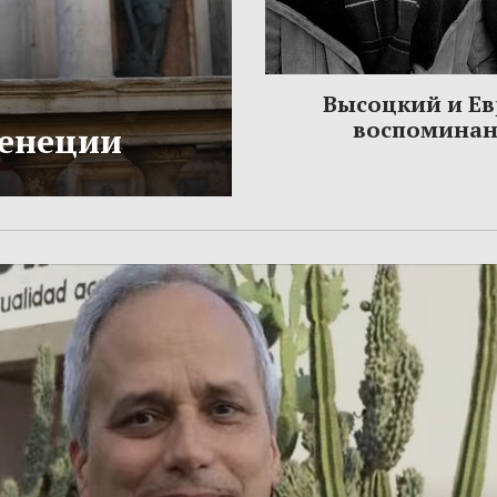
Высоцкий и Ев
воспомина
Венеции