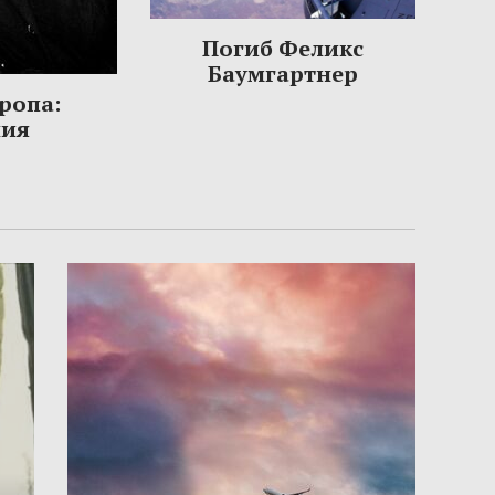
Погиб Феликс
Баумгартнер
ропа:
ния