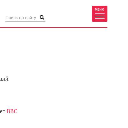
МЕНЮ
ный
ает
BBC