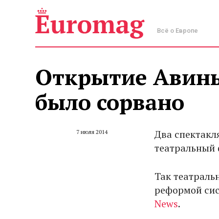
Всё о Европе
Открытие Авинь
было сорвано
Два спектакл
7 июля 2014
театральный 
Так театраль
реформой сис
News
.