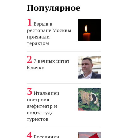
Популярное
Взрыв в
ресторане Москвы
признали
терактом
7 вечных цитат
Кличко
Итальянец
построил
амфитеатр и
водил туда
туристов
Россиянки