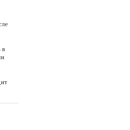
сле
 в
ии
дит