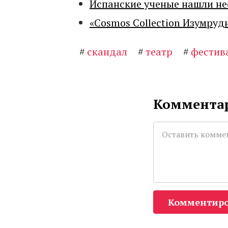
Испанские ученые нашли н
«Cosmos Collection Изумруд
#
скандал
#
театр
#
фестив
Комментар
Комментиро