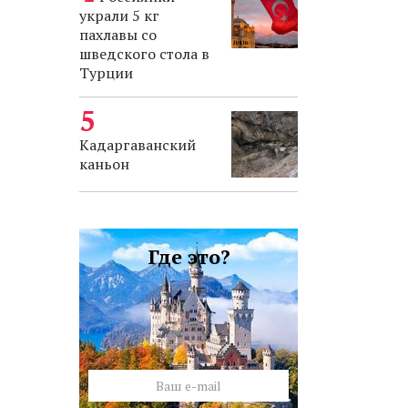
украли 5 кг
пахлавы со
шведского стола в
Турции
Кадаргаванский
каньон
Где это?