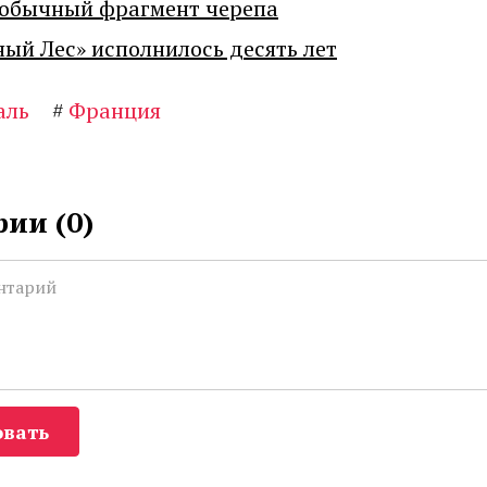
еобычный фрагмент черепа
ный Лес» исполнилось десять лет
аль
#
Франция
ии (
0
)
вать