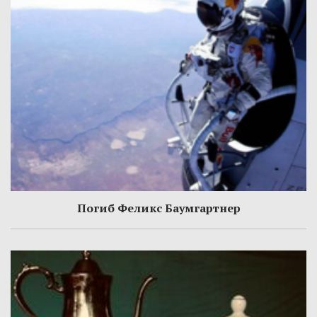
Погиб Феликс Баумгартнер