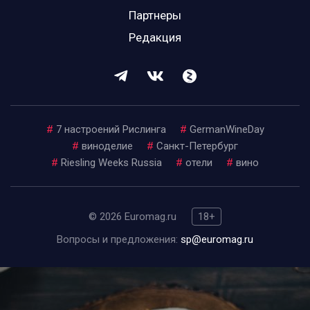
Партнеры
Редакция
#
7 настроений Рислинга
#
GermanWineDay
#
виноделие
#
Санкт-Петербург
#
Riesling Weeks Russia
#
отели
#
вино
© 2026 Euromag.ru
18+
Вопросы и предложения:
sp@euromag.ru