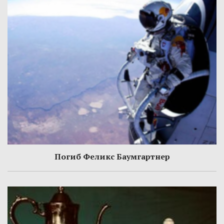
Погиб Феликс Баумгартнер