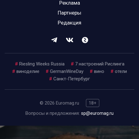
Реклама
Партнеры
Редакция
#
Riesling Weeks Russia
#
7 настроений Рислинга
#
виноделие
#
GermanWineDay
#
вино
#
отели
#
Санкт-Петербург
© 2026 Euromag.ru
18+
Вопросы и предложения:
sp@euromag.ru