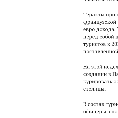
Теракты прош
французской с
евро дохода.
перед собой 
туристов к 20
поставленной
На этой неде
создании в П
курировать о
столицы.
В состав тур
офицеры, спо