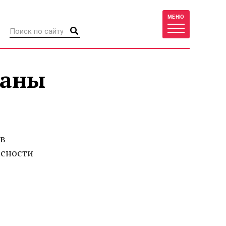
МЕНЮ
раны
 в
асности
т