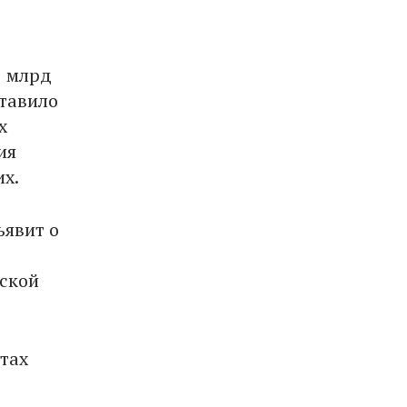
5 млрд
ставило
х
ия
их.
ъявит о
зской
тах