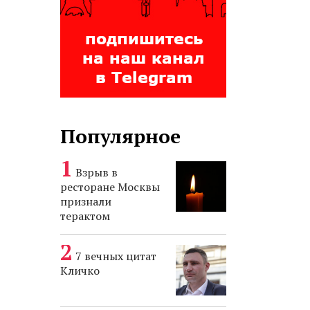
Популярное
Взрыв в
ресторане Москвы
признали
терактом
7 вечных цитат
Кличко