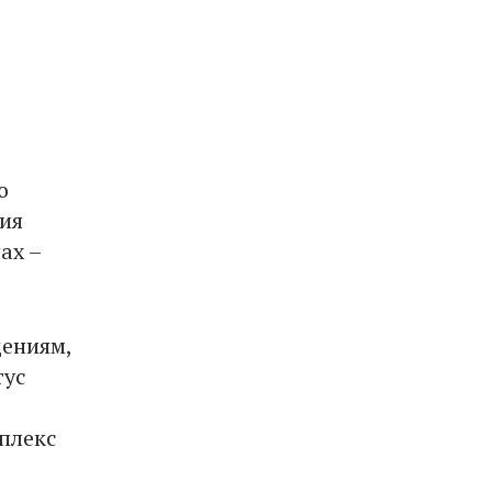
о
ия
ах –
дениям,
тус
плекс