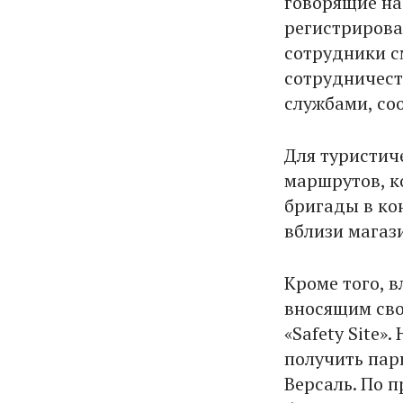
говорящие на
регистрирова
сотрудники с
сотрудничест
службами, с
Для туристич
маршрутов, к
бригады в ко
вблизи магази
Кроме того, 
вносящим сво
«Safety Site»
получить пар
Версаль. По 