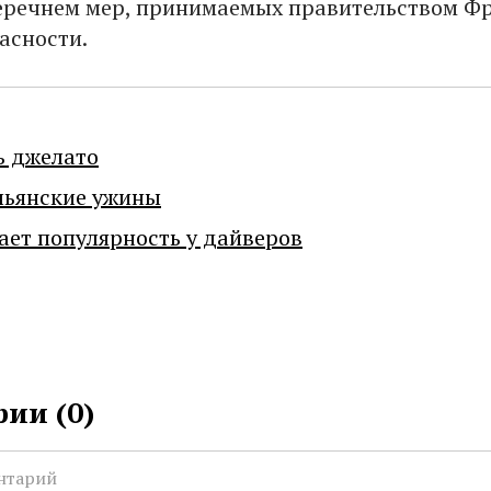
еречнем мер, принимаемых правительством Ф
асности.
ь джелато
льянские ужины
ает популярность у дайверов
ии (
0
)