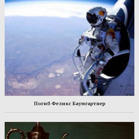
Погиб Феликс Баумгартнер