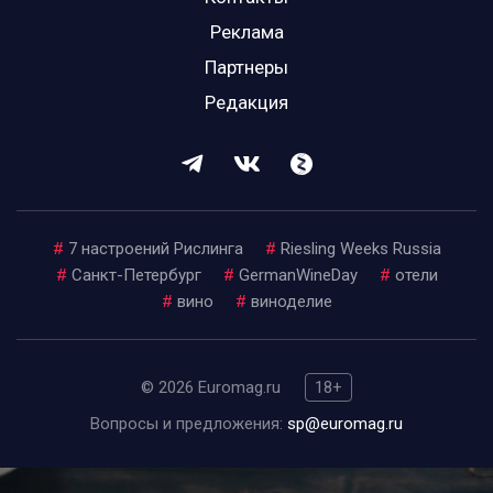
Реклама
Партнеры
Редакция
#
7 настроений Рислинга
#
Riesling Weeks Russia
#
Санкт-Петербург
#
GermanWineDay
#
отели
#
вино
#
виноделие
© 2026 Euromag.ru
18+
Вопросы и предложения:
sp@euromag.ru