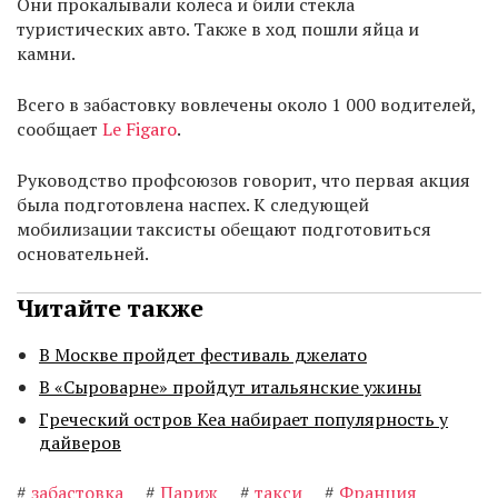
Они прокалывали колеса и били стекла
туристических авто. Также в ход пошли яйца и
камни.
Всего в забастовку вовлечены около 1 000 водителей,
сообщает
Le Figaro
.
Руководство профсоюзов говорит, что первая акция
была подготовлена наспех. К следующей
мобилизации таксисты обещают подготовиться
основательней.
Читайте также
В Москве пройдет фестиваль джелато
В «Сыроварне» пройдут итальянские ужины
Греческий остров Кеа набирает популярность у
дайверов
#
забастовка
#
Париж
#
такси
#
Франция