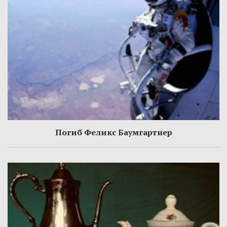
Погиб Феликс Баумгартнер