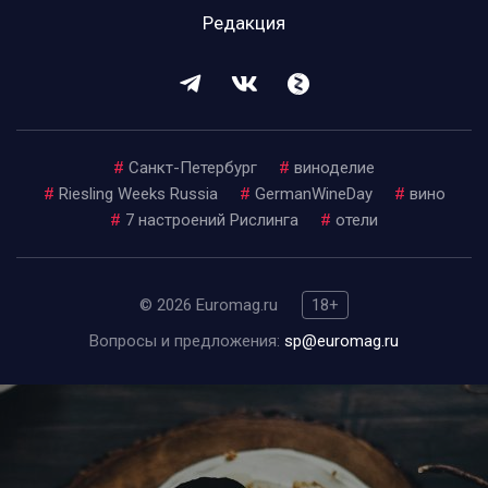
Редакция
#
Санкт-Петербург
#
виноделие
#
Riesling Weeks Russia
#
GermanWineDay
#
вино
#
7 настроений Рислинга
#
отели
© 2026 Euromag.ru
18+
Вопросы и предложения:
sp@euromag.ru