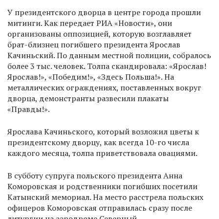
У президентского дворца в центре города прошли
митинги. Как передает РИА «Новости», они
организованы оппозицией, которую возглавляет
брат-близнец погибшего президента Ярослав
Качиньский. По данным местной полиции, собралось
более 3 тыс. человек. Толпа скандировала: «Ярослав!
Ярослав!», «Победим!», «Здесь Польша!». На
металлических ограждениях, поставленных вокруг
дворца, демонстранты развесили плакаты
«Правды!».
Ярослава Качиньского, который возложил цветы к
президентскому дворцу, как всегда 10-го числа
каждого месяца, толпа приветствовала овациями.
В субботу супруга польского президента Анна
Коморовская и родственники погибших посетили
Катынский мемориал. На место расстрела польских
офицеров Коморовская отправилась сразу после
литургии на аэродроме Северный.