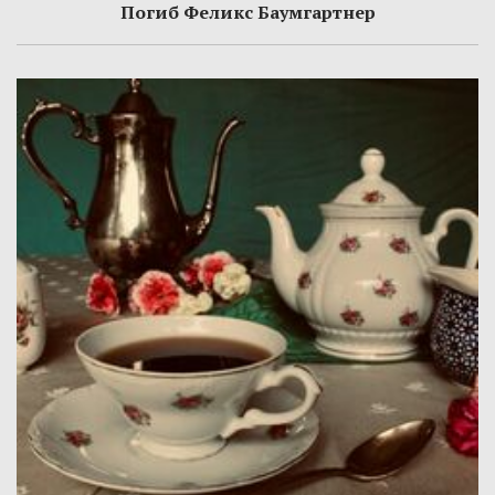
Погиб Феликс Баумгартнер