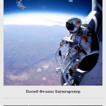
Погиб Феликс Баумгартнер