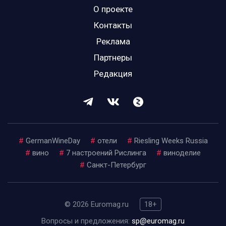
О проекте
Контакты
Реклама
Партнеры
Редакция
#
GermanWineDay
#
отели
#
Riesling Weeks Russia
#
вино
#
7 настроений Рислинга
#
виноделие
#
Санкт-Петербург
© 2026 Euromag.ru
18+
Вопросы и предложения:
sp@euromag.ru