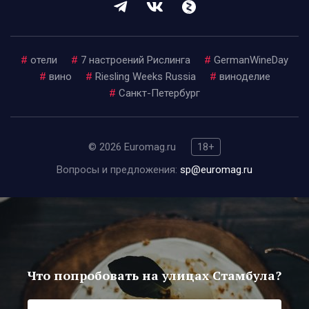
#
отели
#
7 настроений Рислинга
#
GermanWineDay
#
вино
#
Riesling Weeks Russia
#
виноделие
#
Санкт-Петербург
© 2026 Euromag.ru
18+
Вопросы и предложения:
sp@euromag.ru
Что попробовать на улицах Стамбула?