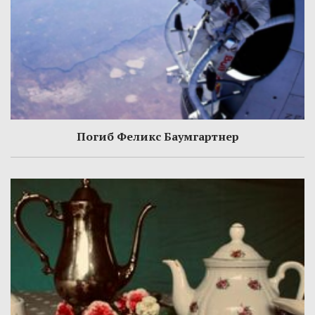
Погиб Феликс Баумгартнер