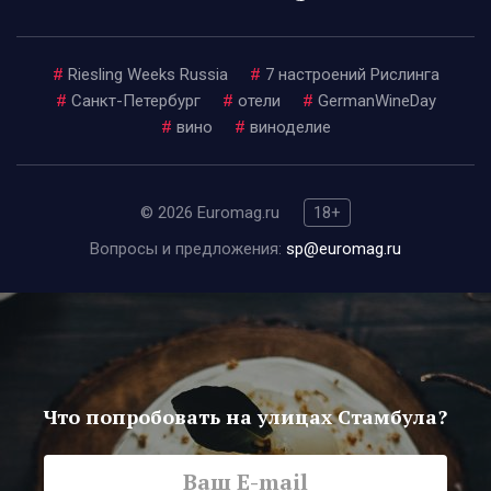
#
Riesling Weeks Russia
#
7 настроений Рислинга
#
Санкт-Петербург
#
отели
#
GermanWineDay
#
вино
#
виноделие
© 2026 Euromag.ru
18+
Вопросы и предложения:
sp@euromag.ru
Что попробовать на улицах Стамбула?