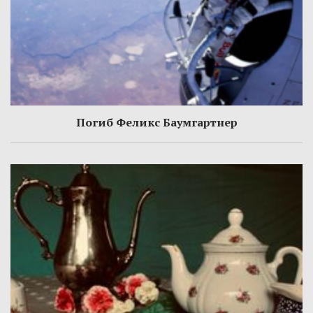
Погиб Феликс Баумгартнер