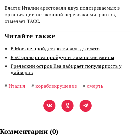
Власти Италии арестовали двух подозреваемых в
организации незаконной перевозки мигрантов,
отмечает ТАСС.
Читайте также
В Москве пройдет фестиваль джелато
В «Сыроварне» пройдут итальянские ужины
Греческий остров Кеа набирает популярность у
дайверов
#
Италия
#
кораблекрушение
#
смерть
Комментарии (
0
)