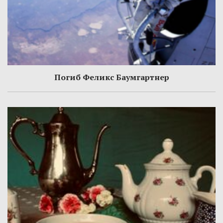
Погиб Феликс Баумгартнер