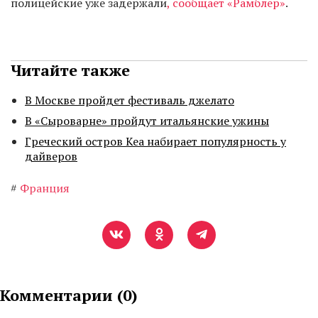
полицейские уже задержали
, сообщает «Рамблер»
.
Читайте также
В Москве пройдет фестиваль джелато
В «Сыроварне» пройдут итальянские ужины
Греческий остров Кеа набирает популярность у
дайверов
#
Франция
Комментарии (
0
)