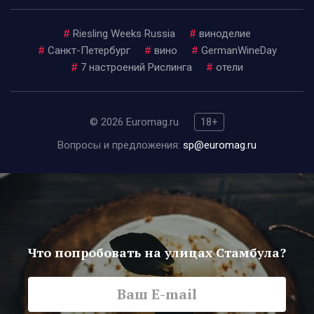
#
Riesling Weeks Russia
#
виноделие
#
Санкт-Петербург
#
вино
#
GermanWineDay
#
7 настроений Рислинга
#
отели
© 2026 Euromag.ru
18+
Вопросы и предложения:
sp@euromag.ru
Что попробовать на улицах Стамбула?