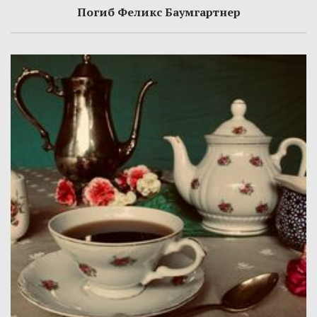
Погиб Феликс Баумгартнер