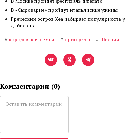
В Москве пройдет фестиваль джелато
В «Сыроварне» пройдут итальянские ужины
Греческий остров Кеа набирает популярность у
дайверов
#
королевская семья
#
принцесса
#
Швеция
Комментарии (
0
)