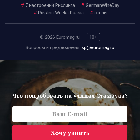
#
7 настроений Рислинга
#
GermanWineDay
#
Riesling Weeks Russia
#
отели
© 2026 Euromag.ru
18+
Вопросы и предложения:
sp@euromag.ru
Что попробовать на улицах Стамбула?
Хочу узнать