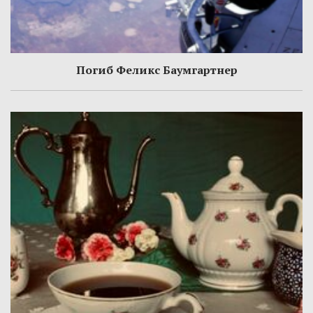
Погиб Феликс Баумгартнер