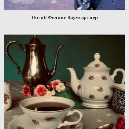
Погиб Феликс Баумгартнер