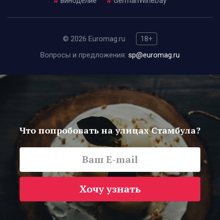
#
виноделие
#
GermanWineDay
© 2026 Euromag.ru
18+
Вопросы и предложения:
sp@euromag.ru
Что попробовать на улицах Стамбула?
Хочу узнать