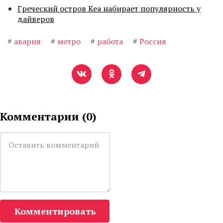
Греческий остров Кеа набирает популярность у
дайверов
#
авария
#
метро
#
работа
#
Россия
Комментарии (
0
)
Комментировать