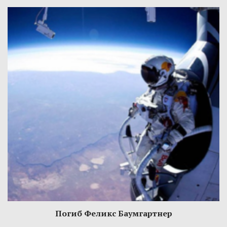
Погиб Феликс Баумгартнер