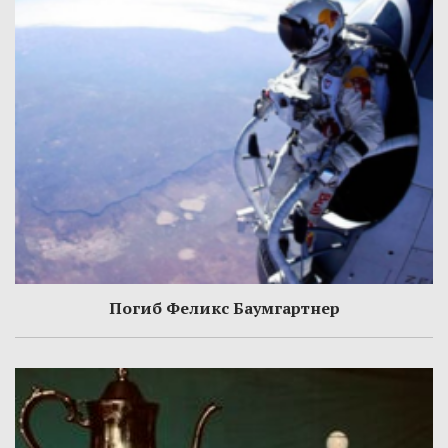
Погиб Феликс Баумгартнер