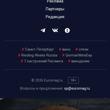
Реклама
Партнеры
Редакция
#
Санкт-Петербург
#
вино
#
отели
#
Riesling Weeks Russia
#
GermanWineDay
#
7 настроений Рислинга
#
виноделие
© 2026 Euromag.ru
18+
Вопросы и предложения:
sp@euromag.ru