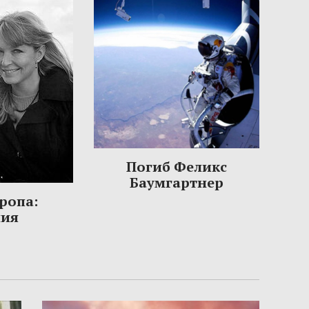
Погиб Феликс
Баумгартнер
ропа:
ния