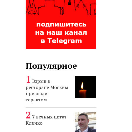
Популярное
Взрыв в
ресторане Москвы
признали
терактом
7 вечных цитат
Кличко