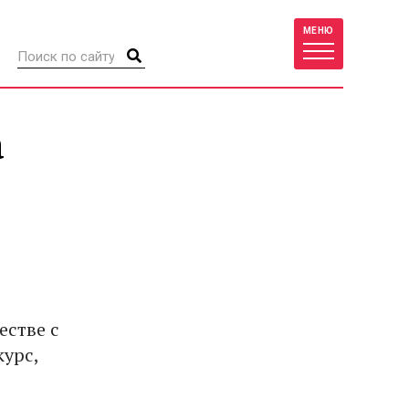
МЕНЮ
а
естве с
урс,