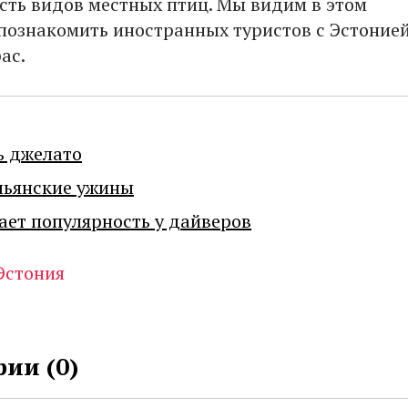
есть видов местных птиц. Мы видим в этом
познакомить иностранных туристов с Эстонией
ас.
ь джелато
льянские ужины
ает популярность у дайверов
Эстония
ии (
0
)