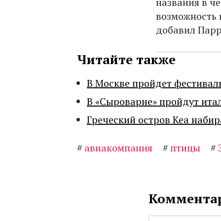
названия в ч
возможность 
добавил Парр
Читайте также
В Москве пройдет фестивал
В «Сыроварне» пройдут ита
Греческий остров Кеа набир
#
авиакомпания
#
птицы
#
Комментар