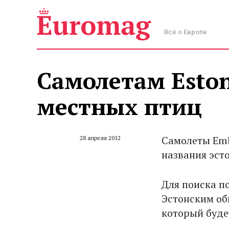
Всё о Европе
Самолетам Eston
местных птиц
Самолеты Emb
28 апреля 2012
названия эст
Для поиска п
Эстонским об
который будет