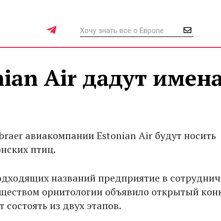
ian Air дадут имен
raer авиакомпании Estonian Air будут носить
онских птиц.
одходящих названий предприятие в сотруднич
ществом орнитологии объявило открытый конк
 состоять из двух этапов.