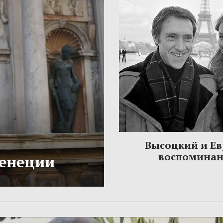
Высоцкий и Ев
воспомина
Венеции