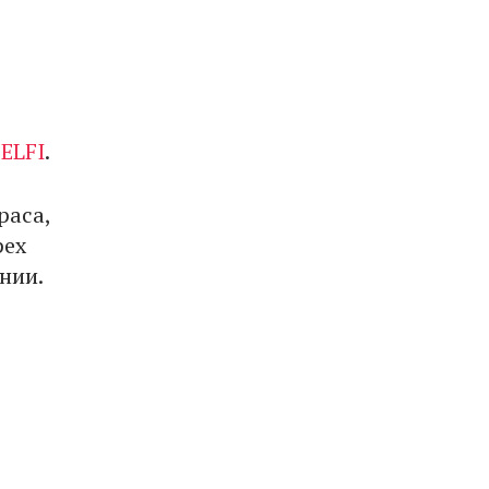
ELFI
.
раса,
рех
нии.