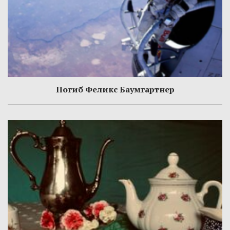
Погиб Феликс Баумгартнер