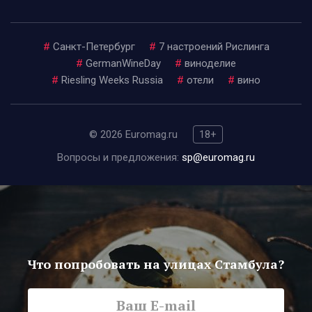
#
Санкт-Петербург
#
7 настроений Рислинга
#
GermanWineDay
#
виноделие
#
Riesling Weeks Russia
#
отели
#
вино
© 2026 Euromag.ru
18+
Вопросы и предложения:
sp@euromag.ru
Что попробовать на улицах Стамбула?