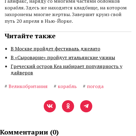
Галифакс, наряду со многими частями обломков
корабля. Здесь же находится кладбище, на котором
захоронены многие жертвы. Завершит круиз свой
путь 20 апреля в Нью-Йорке.
Читайте также
В Москве пройдет фестиваль джелато
В «Сыроварне» пройдут итальянские ужины
Греческий остров Кеа набирает популярность у
дайверов
#
Великобритания
#
корабль
#
погода
Комментарии (
0
)