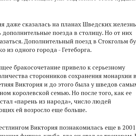
ия даже сказалась на планах Шведских железн
 дополнительные поезда в столицу. Но от них
азаться. Дополнительный поезд в Стокгольм б
о из одного города - Гетеборга.
ящее бракосочетание привело к серьезному
оличества сторонников сохранения монархии 
етняя Виктория и до этого была у шведов самы
ом королевской семью. Но после того, как ее
стал «парень из народа», число людей
щих ей возросло еще больше.
естлингом Виктория познакомилась еще в 2001
щения фитнес-клуба, где он стал ее тренером. 