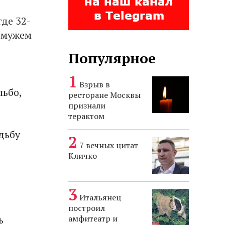
де 32-
ы мужем
Популярное
Взрыв в
льбо,
ресторане Москвы
признали
терактом
дьбу
7 вечных цитат
Кличко
Итальянец
построил
ь
амфитеатр и