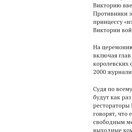
Викторию вве
Противники э
принцессу «из
Виктории вой
На церемонию
включая глав
королевских 
2000 журнали
Судя по всем
будут как ра
рестораторы 
говорят, что 
свободным ме
выходные ком