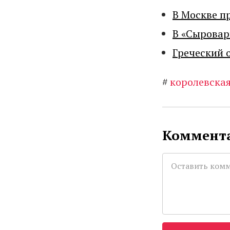
В Москве п
В «Сыровар
Греческий 
#
королевская
Коммента