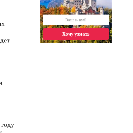
ых
Хочу узнать
удет
в
м
 году
В