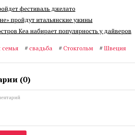
ройдет фестиваль джелато
не» пройдут итальянские ужины
остров Кеа набирает популярность у дайверов
 семья
#
свадьба
#
Стокгольм
#
Швеция
рии (
0
)