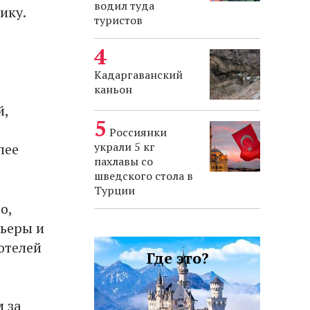
водил туда
ику.
туристов
Кадаргаванский
каньон
й,
Россиянки
украли 5 кг
лее
пахлавы со
шведского стола в
Турции
о,
льеры и
отелей
Где это?
 за