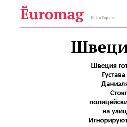
Всё о Европе
Швеция
Швеция гот
Густава
Даниэля
Сток
полицейски
на улиц
Игнорируют 