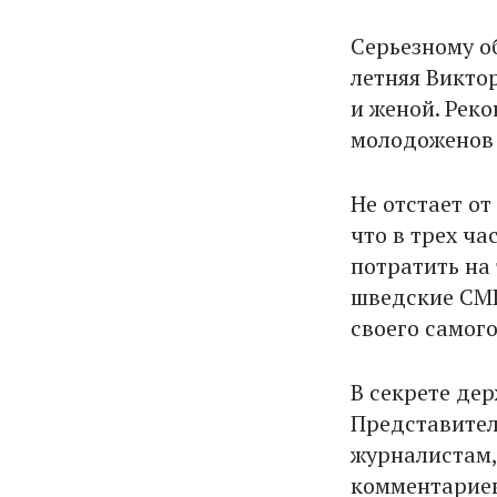
Серьезному о
летняя Викто
и женой. Рек
молодоженов 
Не отстает от
что в трех ча
потратить на
шведские СМИ
своего самого
В секрете дер
Представител
журналистам, 
комментариев 