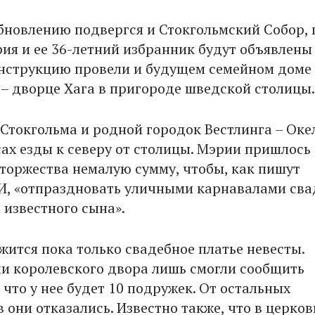
бновлению подвергся и Стокгольмский Собор, г
рия и ее 36-летний избранник будут объявлен
онструкцию провели и будущем семейном доме
– дворце Хага в пригороде шведской столицы.
 Стокгольма и родной городок Вестлинга – Оке
сах езды к северу от столицы. Мэрии пришлось
 торжества немалую сумму, чтобы, как пишут
, «отпраздновать уличными карнавалами сва
 известного сына».
жится пока только свадебное платье невесты.
и королевского двора лишь смогли сообщить
что у нее будет 10 подружек. От остальных
они отказались. Известно также, что в церков