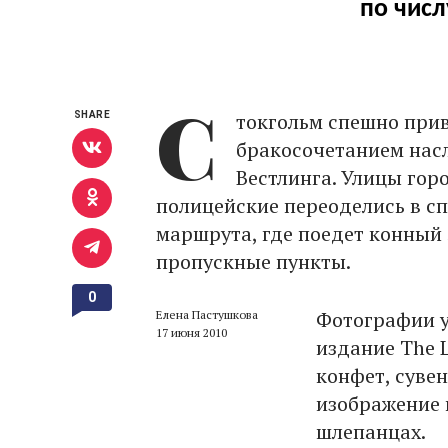
по числ
С
токгольм спешно прив
SHARE
бракосочетанием нас
Вестлинга. Улицы го
полицейские переоделись в с
маршрута, где поедет конный
пропускные пункты.
0
Фотографии у
Елена Пастушкова
17 июня 2010
издание The 
конфет, суве
изображение 
шлепанцах.