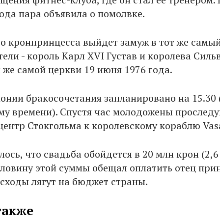
года пара объявила о помолвке.
то кронпринцесса выйдет замуж в тот же самый
тели - король Карл XVI Густав и королева Сильв
 же самой церкви 19 июня 1976 года.
онии бракосочетания запланировано на 15.30 (
му времени). Спустя час молодожены проследу
 центр Стокгольма к королевскому кораблю Vas
ось, что свадьба обойдется в 20 млн крон (2,6
оловину этой суммы обещал оплатить отец при
сходы лягут на бюджет страны.
также