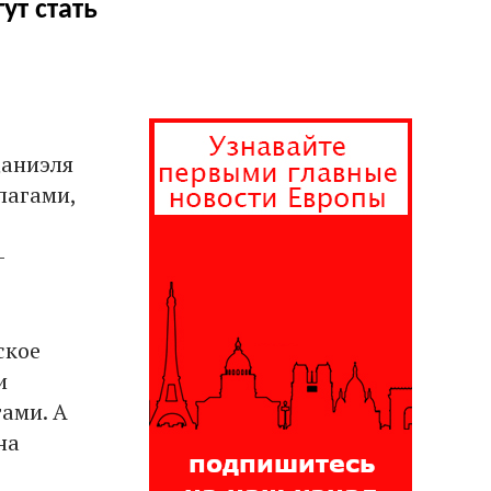
ут стать
Даниэля
лагами,
ь
-
ское
и
ами. А
на