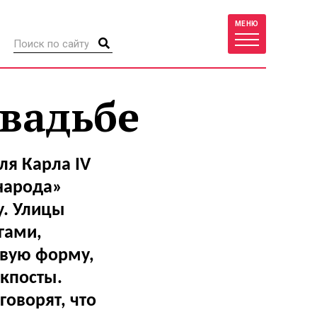
МЕНЮ
свадьбе
ля Карла IV
 народа»
у. Улицы
гами,
овую форму,
окпосты.
говорят, что