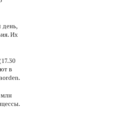
 день,
ия. Их
17.30
ют в
aorden.
 млн
нцессы.