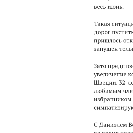
весь июнь.
Такая ситуац
дорог пустить
пришлось отк
запущен тольк
Зато предсто
увеличение к
Швеции. 32-л
любимым член
избранником 
симпатизирую
С Даниэлем В
во время посе