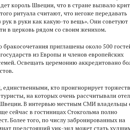
дет король Швеции, что в стране вызвало крит
того ритуала считают, что негоже передавать
 рук в руки как какую-то вещь». Они советуют
ти в церковь рядом со своим женихом.
 бракосочетания приглашены около 500 госте
 государств из Европы и членов европейских
семей. Освещать церемонию аккредитовано бо
стов.
у, единственными, кто проигнорирует торжеств
з туристы, на которых очень рассчитывали оте
Швеции. В интервью местным СМИ владельцы 
еще сейчас в гостиницах Стокгольма полно
ст. Более того, по числу забронированных на
нат предстоящий уик-энд может стать худшим