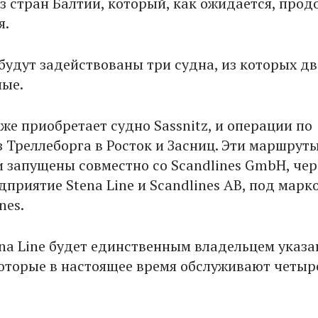
из стран Балтии, который, как ожидается, про
я.
будут задействованы три судна, из которых дв
ые.
кже приобретает судно Sassnitz, и операции по
 Треллеборга в Росток и Засниц. Эти маршрут
и запущены совместно со Scandlines GmbH, чер
приятие Stena Line и Scandlines AB, под марк
nes.
ena Line будет единственным владельцем указ
оторые в настоящее время обслуживают четыр