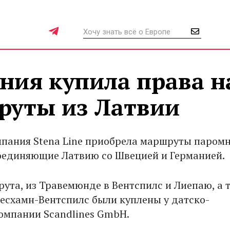
ния купила права н
руты из Латвии
пания Stena Line приобрела маршруты паром
оединяющие Латвию со Швецией и Германией.
рута, из Травемюнде в Вентспилс и Лиепаю, а 
схамн-Вентспилс были куплены у датско-
омпании Scandlines GmbH.