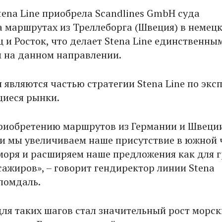
tena Line приобрела Scandlines GmbH суда
а маршрутах из Треллеборга (Швеция) в немец
 и Росток, что делает Stena Line единственны
 на данном направлении.
 являются частью стратегии Stena Line по экс
иеся рынки.
риобретению маршрутов из Германии и Швеци
и мы увеличиваем наше присутствие в южной 
моря и расширяем наше предложения как для г
сажиров», – говорит гендиректор линии Stena
Бломдаль.
ля таких шагов стал значительный рост морск