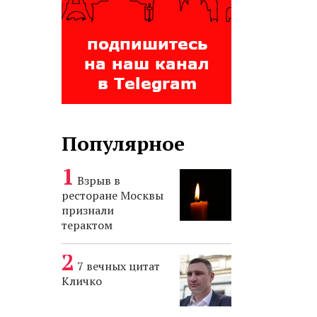
Популярное
Взрыв в
ресторане Москвы
признали
терактом
7 вечных цитат
Кличко