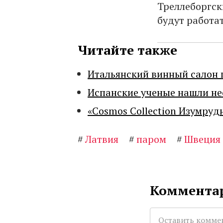
Треллеборгск
будут работа
Читайте также
Итальянский винный салон 
Испанские ученые нашли н
«Cosmos Collection Изумруд
#
Латвия
#
паром
#
Швеция
Комментар