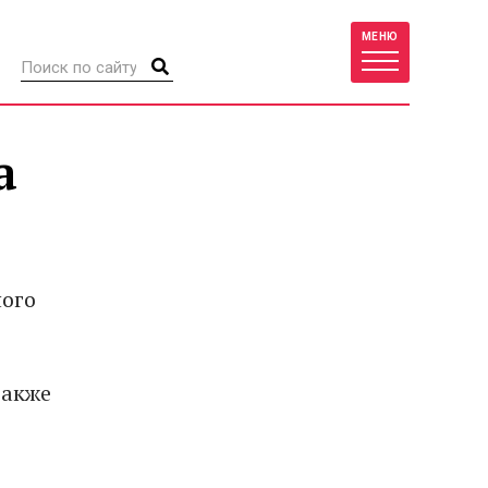
МЕНЮ
а
ного
также