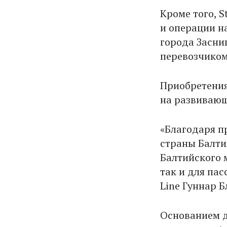
Кроме того, S
и операции н
города Засниц
перевозчиком
Приобретения
на развивающ
«Благодаря п
страны Балти
Балтийского 
так и для пас
Line Гуннар 
Основанием д