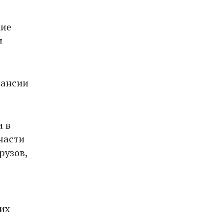
кие
м
пансии
и в
части
рузов,
их