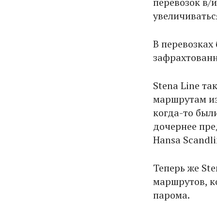
перевозок в/
увеличиватьс
В перевозках 
зафрахтованн
Stena Line та
маршрутам из
когда-то был
дочернее пред
Hansa Scandli
Теперь же St
маршрутов, к
парома.