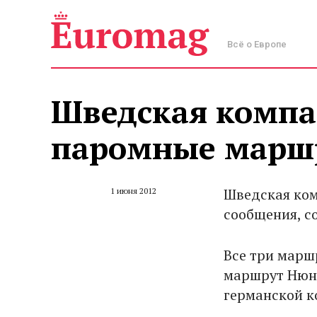
Всё о Европе
Шведская компа
паромные марш
Шведская ком
1 июня 2012
сообщения, с
Все три марш
маршрут Нюне
германской к