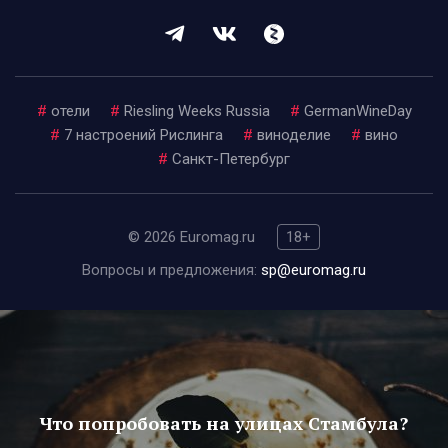
#
отели
#
Riesling Weeks Russia
#
GermanWineDay
#
7 настроений Рислинга
#
виноделие
#
вино
#
Санкт-Петербург
© 2026 Euromag.ru
18+
Вопросы и предложения:
sp@euromag.ru
Что попробовать на улицах Стамбула?