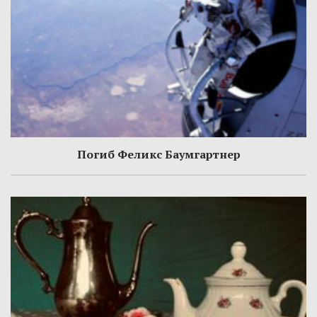
Погиб Феликс Баумгартнер