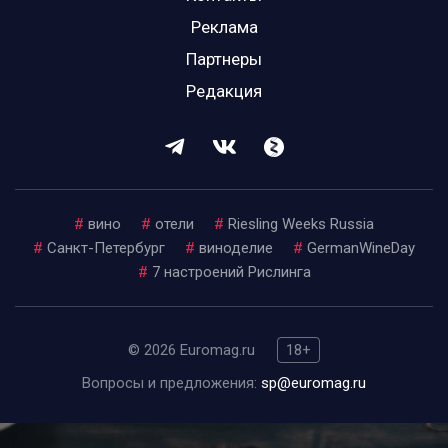
Реклама
Партнеры
Редакция
#
вино
#
отели
#
Riesling Weeks Russia
#
Санкт-Петербург
#
виноделие
#
GermanWineDay
#
7 настроений Рислинга
© 2026 Euromag.ru
18+
Вопросы и предложения:
sp@euromag.ru