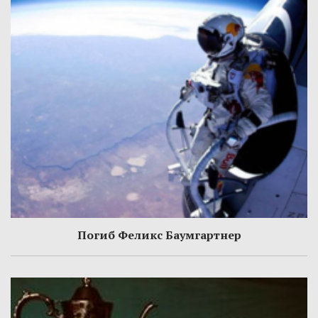
Погиб Феликс Баумгартнер