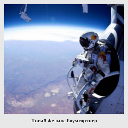
Погиб Феликс Баумгартнер