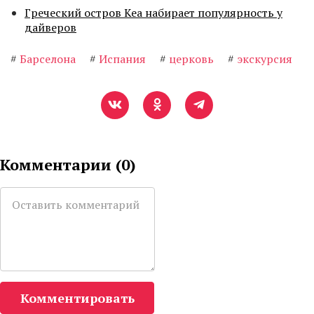
Греческий остров Кеа набирает популярность у
дайверов
#
Барселона
#
Испания
#
церковь
#
экскурсия
Комментарии (
0
)
Комментировать