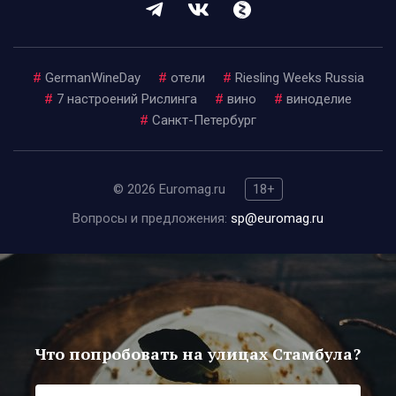
#
GermanWineDay
#
отели
#
Riesling Weeks Russia
#
7 настроений Рислинга
#
вино
#
виноделие
#
Санкт-Петербург
© 2026 Euromag.ru
18+
Вопросы и предложения:
sp@euromag.ru
Что попробовать на улицах Стамбула?