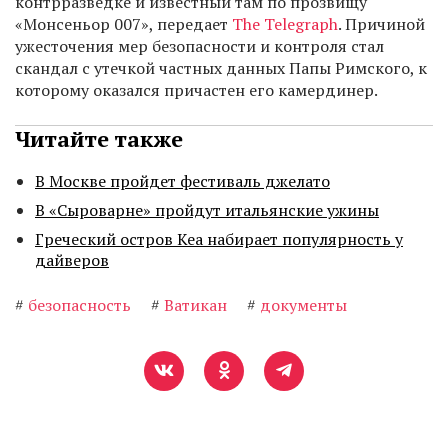
контрразведке и известный там по прозвищу
«Монсеньор 007», передает
The Telegraph
. Причиной
ужесточения мер безопасности и контроля стал
скандал с утечкой частных данных Папы Римского, к
которому оказался причастен его камердинер.
Читайте также
В Москве пройдет фестиваль джелато
В «Сыроварне» пройдут итальянские ужины
Греческий остров Кеа набирает популярность у
дайверов
#
безопасность
#
Ватикан
#
документы