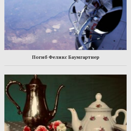
Погиб Феликс Баумгартнер