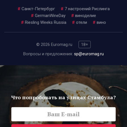
#
Санкт-Петербург
#
7 настроений Рислинга
#
GermanWineDay
#
виноделие
#
Riesling Weeks Russia
#
отели
#
вино
© 2026 Euromag.ru
18+
Вопросы и предложения:
sp@euromag.ru
Что попробовать на улицах Стамбула?