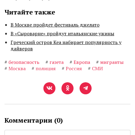
Читайте также
В Москве пройдет фестиваль джелато
В «Сыроварне» пройдут итальянские ужины
Греческий остров Кеа набирает популярность у
дайверов
#
безопасность
#
газета
#
Европа
#
мигранты
#
Москва
#
полиция
#
Россия
#
СМИ
Комментарии (
0
)