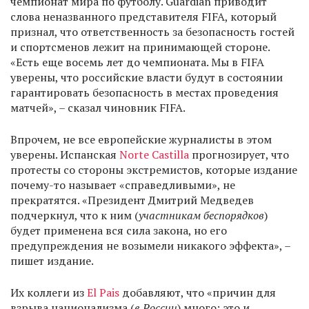
чемпионат мира по футболу. Guardian приводит
слова неназванного представителя FIFA, который
признал, что ответственность за безопасность гостей
и спортсменов лежит на принимающей стороне.
«Есть еще восемь лет до чемпионата. Мы в FIFA
уверены, что российские власти будут в состоянии
гарантировать безопасность в местах проведения
матчей», – сказал чиновник FIFA.
Впрочем, не все европейские журналисты в этом
уверены. Испанская
Norte Castilla
прогнозирует, что
протесты со стороны экстремистов, которые издание
почему-то называет «справедливыми», не
прекратятся. «Президент Дмитрий Медведев
подчеркнул, что к ним (
участникам беспорядков
)
будет применена вся сила закона, но его
предупреждения не возымели никакого эффекта», –
пишет издание.
Их коллеги из
El Pais
добавляют, что «причин для
взрыва национализма (
в России
) много: это и