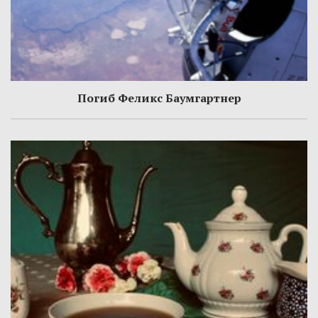
Погиб Феликс Баумгартнер