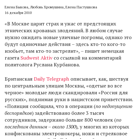
Елена Быкова, Любовь Хромушина, Елена Пастушкова
16 декабря 2010
«В Москве царит страх и ужас от предстоящих
этнических кровавых злодеяний. В любом случае
нужно ожидать новые уличные погромы, однако это
будут одиночные действия – здесь кто-то кого-то
изобьет, там кто-то застрелит», – пишет немецкая
газета
Sudwest Aktiv
со ссылкой на комментарий
политолога Руслана Курбанова.
Британская
Daily Telegraph
описывает, как, шествуя
по центральным улицам Москвы, «одетые во все
черное» молодые люди скандировали «Россия для
русских», поднимая руки в нацистском приветствии.
«Полиция сообщила, что в операции (
по недопущению
беспорядков
) задействовано более 3 тысяч
сотрудников, задержано больше 800 человек (
по
последним данным – около 1300
), у многих из которых
конфискованы электрошокеры, ножи и стрелковое