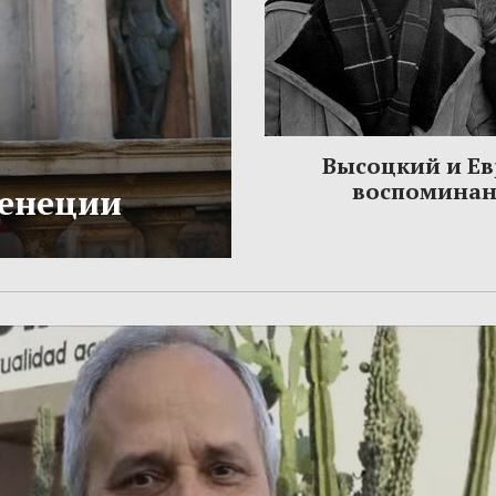
Высоцкий и Ев
воспомина
Венеции