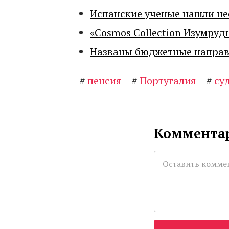
Испанские ученые нашли н
«Cosmos Collection Изумруд
Названы бюджетные направл
#
пенсия
#
Португалия
#
су
Комментар