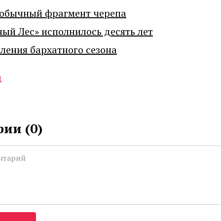
еобычный фрагмент черепа
ный Лес» исполнилось десять лет
ения бархатного сезона
д
ии (
0
)