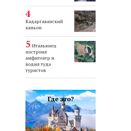
Кадаргаванский
каньон
Итальянец
построил
амфитеатр и
водил туда
туристов
Где это?