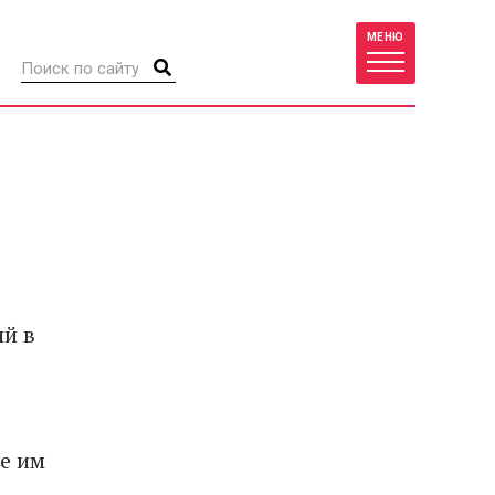
МЕНЮ
й в
е им