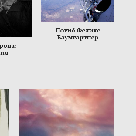
Погиб Феликс
Баумгартнер
ропа:
ния