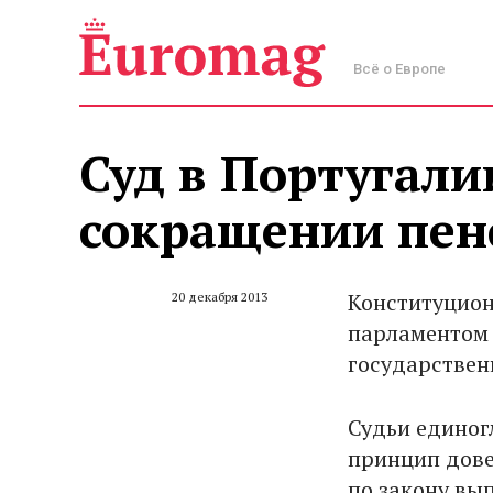
Всё о Европе
Суд в Португали
сокращении пен
Конституцион
20 декабря 2013
парламентом 
государствен
Судьи единог
принцип дове
по закону вы