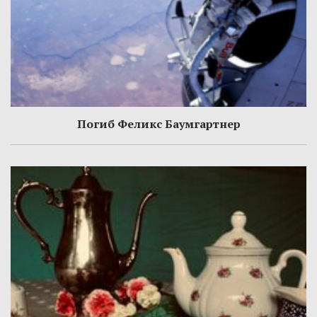
Погиб Феликс Баумгартнер