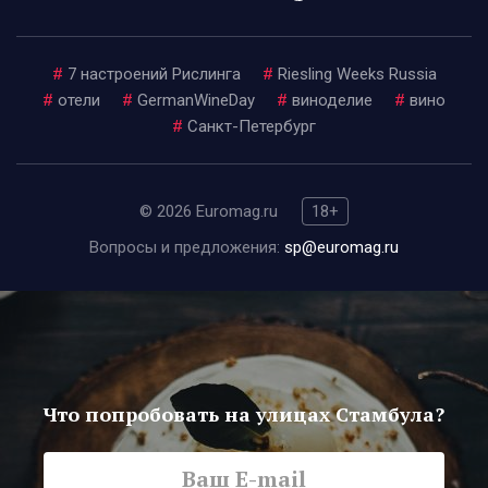
#
7 настроений Рислинга
#
Riesling Weeks Russia
#
отели
#
GermanWineDay
#
виноделие
#
вино
#
Санкт-Петербург
© 2026 Euromag.ru
18+
Вопросы и предложения:
sp@euromag.ru
Что попробовать на улицах Стамбула?