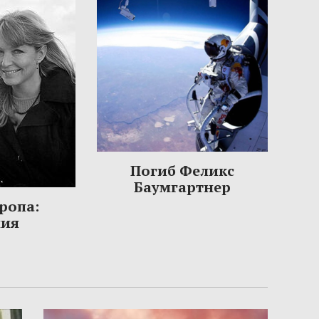
Погиб Феликс
Баумгартнер
ропа:
ния