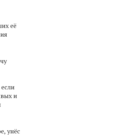
их её
ния
ячу
 если
ивых и
л
е, унёс