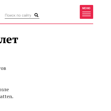
МЕНЮ
лет
гов
озле
atten.