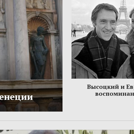
Высоцкий и Ев
воспомина
Венеции