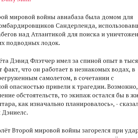
рой мировой войны авиабаза была домом для
омбардировщиков Сандерленда, использовавш
абегов над Атлантикой для поиска и уничтоже
их подводных лодок.
ёта Дэвид Флэтчер имел за спиной опыт в тыс
т факт, что он работает в незнакомых водах, в
ерегруженным самолетом, в сочетании с
ой опасностью привели к трагедии. Возможно,
чение обстоятельств, то экипаж остался бы в ж
тара, как изначально планировалось», - сказа
 Дэниелс.
лёт Второй мировой войны загорелся при удар