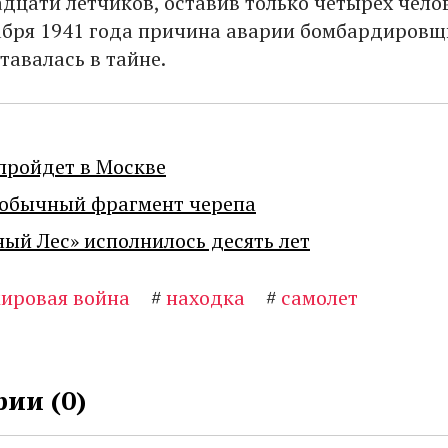
дцати летчиков, оставив только четырёх чело
абря 1941 года причина аварии бомбардировщ
тавалась в тайне.
пройдет в Москве
еобычный фрагмент черепа
ный Лес» исполнилось десять лет
мировая война
#
находка
#
самолет
ии (
0
)