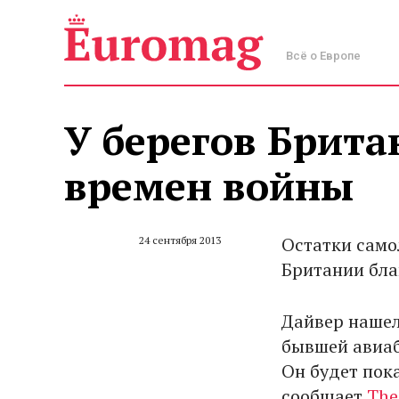
Всё о Европе
У берегов Брита
времен войны
Остатки само
24 сентября 2013
Британии бла
Дайвер нашел
бывшей авиаб
Он будет пока
сообщает
The