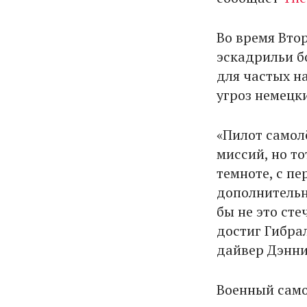
Во время Вто
эскадрильи б
для частых н
угроз немецк
«Пилот самол
миссий, но то
темноте, с п
дополнительн
бы не это сте
достиг Гибрал
дайвер Дэнни
Военный само