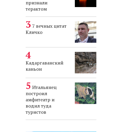
признали
терактом
7 вечных цитат
Кличко
Кадаргаванский
каньон
Итальянец
построил
амфитеатр и
водил туда
туристов