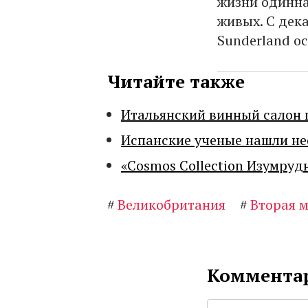
жизни одинна
живых. С дек
Sunderland ос
Читайте также
Итальянский винный салон 
Испанские ученые нашли н
«Cosmos Collection Изумруд
#
Великобритания
#
Вторая 
Комментар