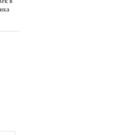
век в
ика