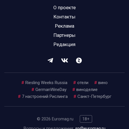
О проекте
Контакты
Реклама
Партнеры
Редакция
#
Riesling Weeks Russia
#
отели
#
вино
#
GermanWineDay
#
виноделие
#
7 настроений Рислинга
#
Санкт-Петербург
© 2026 Euromag.ru
18+
Вопросы и предложения:
sp@euromag.ru