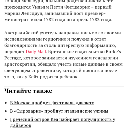
города Мельбурн, дальним родственником Кейт
приходится Уильям Петти Фитцморис – первый
маркиз Ленсдаун, занимавший пост премьер-
министра с июля 1782 года по апрель 1783 года.
Австралийский учитель направил письмо со своими
исследованиями герцогине и получил в ответ
благодарность за столь интересную информацию,
передает
Daily Mail
. Британское издательство Burke’s
Peerage, которое занимается изучением генеалогии
аристократии, обещало учесть новые данные в своем
следующем справочнике, который появится после
того, как у Кейт родится ребенок.
Читайте также
В Москве пройдет фестиваль джелато
В «Сыроварне» пройдут итальянские ужины
Греческий остров Кеа набирает популярность у
дайверов