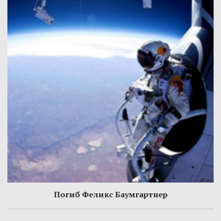
Погиб Феликс Баумгартнер