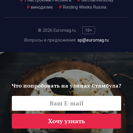
#
7 настроений Рислинга
#
GermanWineDay
#
виноделие
#
Riesling Weeks Russia
© 2026 Euromag.ru
18+
Вопросы и предложения:
sp@euromag.ru
Что попробовать на улицах Стамбула?
Хочу узнать