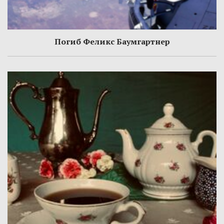
Погиб Феликс Баумгартнер